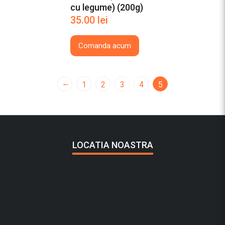
cu legume) (200g)
35.00
lei
Comanda acum
←
1
2
3
4
5
LOCATIA NOASTRA