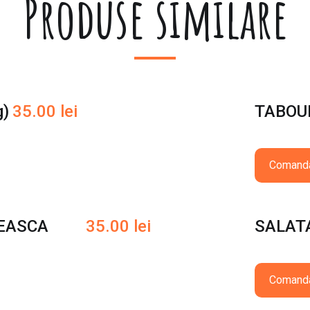
Produse similare
)
35.00
lei
TABOUL
Comand
EASCA
35.00
lei
SALATA
Comand