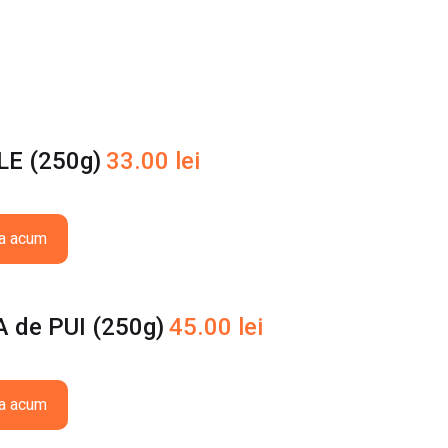
E (250g)
33.00
lei
a acum
 de PUI (250g)
45.00
lei
a acum