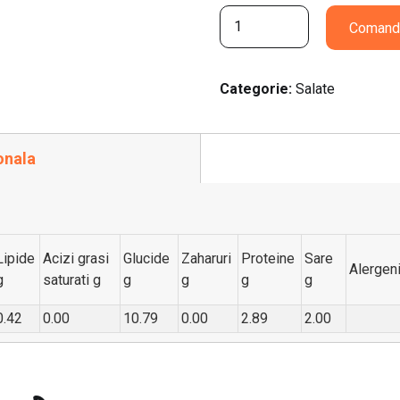
SALATA VERDE (300g) quanti
Comand
Categorie:
Salate
onala
Lipide
Acizi grasi
Glucide
Zaharuri
Proteine
Sare
Alergen
g
saturati g
g
g
g
g
0.42
0.00
10.79
0.00
2.89
2.00