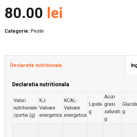
80.00
lei
Categorie:
Peste
Declaratie nutritionala
In
Declaratia nutritionala
Acizi
Valori
KJ-
KCAL-
Lipide
grasi
Glucid
nutritionale
Valoare
Valoare
g
saturati
g
/portie (g)
energetica
energetica
g