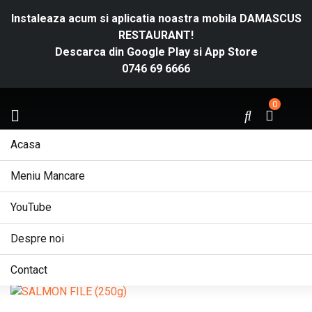
Instaleaza acum si aplicatia noastra mobila DAMASCUS
RESTAURANT!
Descarca din
Google Play
si
App Store
0746 69 6666
0
Acasa
Meniu Mancare
SALMON FILE (250g)
YouTube
Acasa
/
Peste
Despre noi
Contact